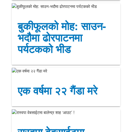
बुकीफूलको मोह: साउन-
भदौमा ढोरपाटनमा
पर्यटकको भीड
एक वर्षमा २२ गैंडा मरे
रास्वपा वेबसाईटमा