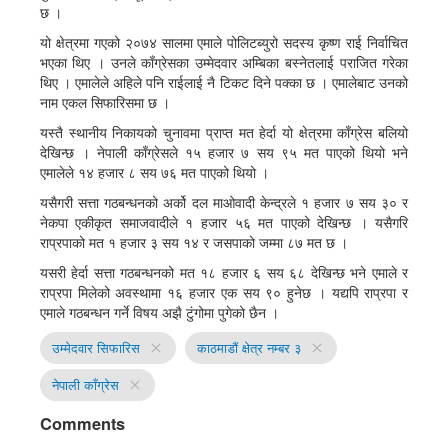
छ ।
यो क्षेत्रमा गएको २०७४ सालमा एमाले पोलिटब्युरो सदस्य कृष्ण राई निर्वाचित
भएका थिए । उनले काँग्रेसका उम्मेदवार अम्बिका बस्नेतलाई पराजित गरेका
थिए । एमालेले अहिले पनि राईलाई नै टिकट दिने पक्का छ । एमालेबाट उनको
नाम एकल सिफारिसमा छ ।
यस्तै स्थानीय निकायको चुनावमा प्राप्त मत हेर्दा यो क्षेत्रमा काँग्रेस बलियो
देखिन्छ । नेपाली काँग्रेसले १५ हजार ७ सय ९५ मत पाएको थियो भने
एमालेले १४ हजार ८ सय ७६ मत पाएको थियो ।
यसैगरी सत्ता गठबन्धनको अर्को दल माओवादी केन्द्रले १ हजार ७ सय ३० र
नेकपा एकीकृत समाजवादीले १ हजार ५६ मत पाएको देखिन्छ । यसैगरि
राप्रपाको मत १ हजार ३ सय १४ र जसपाको जम्मा ८७ मत छ ।
यसरी हेर्दा सत्ता गठबन्धनको मत १८ हजार ६ सय ६८ देखिन्छ भने एमाले र
राप्रपा मिलेको अवस्थामा १६ हजार एक सय ९० हुनेछ । यद्यपि राप्रपा र
एमाले गठबन्धन गर्ने विषय अझै टुंगोमा पुगेको छैन ।
उम्मेदवार सिफारिस
काठमाडौं क्षेत्र नम्बर ३
close
close
नेपाली काँग्रेस
close
Comments