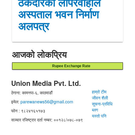
ठेकेदारको लापरवाहीले
अस्पताल भवन निर्माण
अलपत्र
आजको लोकप्रिय
Rupee Exchange Rate
Union Media Pvt. Ltd.
हाम्रो टीम
ठेगाना: कामनपा-६, काठमाडौं
जीवन शैली
इमेल:
parewanews56@gmail.com
सूचना-प्रविधि
ब्लग
फोन : ९८२४१६५१७३
यस्तो पनि
सञ्चार रजिष्ट्रार दर्ता नम्बर: ००१२८/०७८-०७९