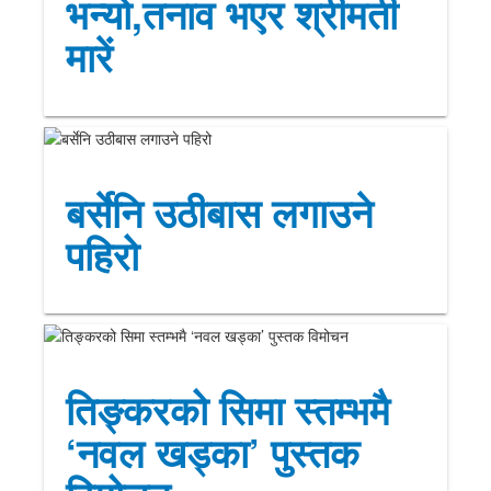
भन्यो,तनाव भएर श्रीमती
मारें
बर्सेनि उठीबास लगाउने
पहिरो
तिङ्करको सिमा स्तम्भमै
‘नवल खड्का’ पुस्तक