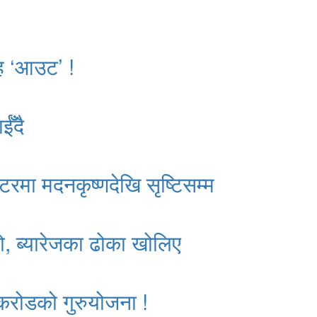
ाह ‘आउट’ !
ईँदै
्टरमा मदनकृष्णदेखि सृष्टिसम्म
ो, ब्यारेजका ढोका खोलिए
 करोडको गुरुयोजना !