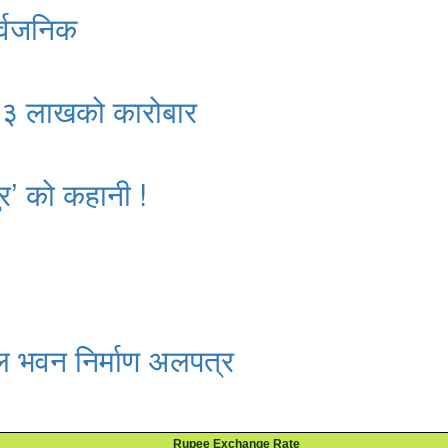
र्वजनिक
क २३ लाखको कारोबार
र’ को कहानी !
ल भवन निर्माण अलपत्र
Rupee Exchange Rate