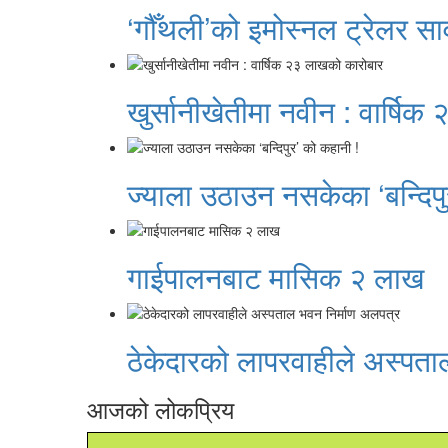
‘गौँथली’को इमोस्नल ट्रेलर सा
खुर्सानीखेतीमा नवीन : वार्षि
ज्याला उठाउन नसकेका ‘बन्दिपु
गाईपालनबाट मासिक २ लाख
ठेकेदारको लापरवाहीले अस्पता
आजको लोकप्रिय