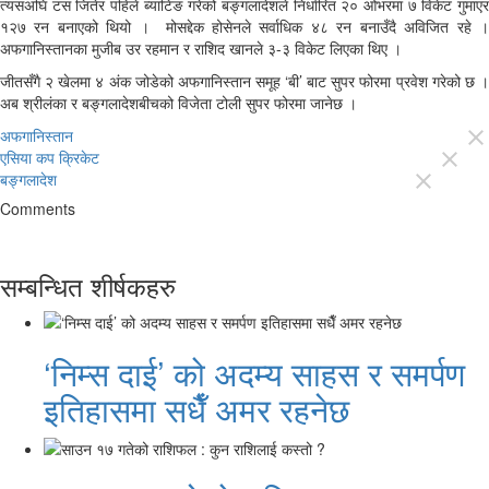
त्यसअघि टस जितेर पहिले ब्याटिङ गरेको बङ्गलादेशले निर्धारित २० ओभरमा ७ विकेट गुमाएर
१२७ रन बनाएको थियो । मोसद्देक होसेनले सर्वाधिक ४८ रन बनाउँदै अविजित रहे ।
अफगानिस्तानका मुजीब उर रहमान र राशिद खानले ३-३ विकेट लिएका थिए ।
जीतसँगै २ खेलमा ४ अंक जोडेको अफगानिस्तान समूह ‘बी’ बाट सुपर फोरमा प्रवेश गरेको छ ।
अब श्रीलंका र बङ्गलादेशबीचको विजेता टोली सुपर फोरमा जानेछ ।
अफगानिस्तान
close
एसिया कप क्रिकेट
close
बङ्गलादेश
close
Comments
सम्बन्धित शीर्षकहरु
‘निम्स दाई’ को अदम्य साहस र समर्पण
इतिहासमा सधैँ अमर रहनेछ