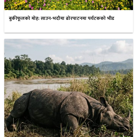
बुकीफूलको मोह: साउन-भदौमा ढोरपाटनमा पर्यटकको भीड