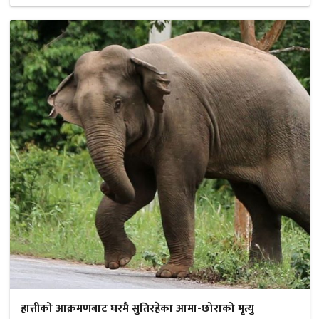
हात्तीको आक्रमणबाट घरमै सुतिरहेका आमा-छोराको मृत्यु