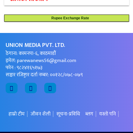
Rupee Exchange Rate
UNION MEDIA PVT. LTD.
ठेगाना: कामनपा-६, काठमाडौं
इमेल:
parewanews56@gmail.com
फोन : ९८२४१६५१७३
सञ्चार रजिष्ट्रार दर्ता नम्बर: ००१२८/०७८-०७९
हाम्रो टीम
जीवन शैली
सूचना-प्रविधि
ब्लग
यस्तो पनि