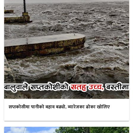
सप्तकोसीमा पानीको बहाव बढ्यो, ब्यारेजका ढोका खोलिए