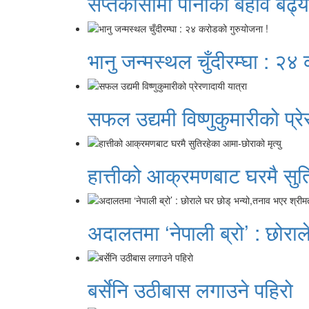
सप्तकोसीमा पानीको बहाव बढ्य
भानु जन्मस्थल चुँदीरम्घा : २४
सफल उद्यमी विष्णुकुमारीको प्रे
हात्तीको आक्रमणबाट घरमै सुति
अदालतमा ‘नेपाली ब्रो’ : छोराल
बर्सेनि उठीबास लगाउने पहिरो