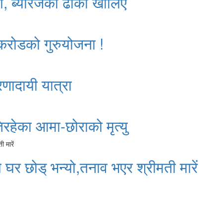
ो, ब्यारेजका ढोका खोलिए
 करोडको गुरुयोजना !
रणादायी यात्रा
रहेका आमा-छोराको मृत्यु
े घर छोड् भन्यो,तनाव भएर श्रीमती मारें