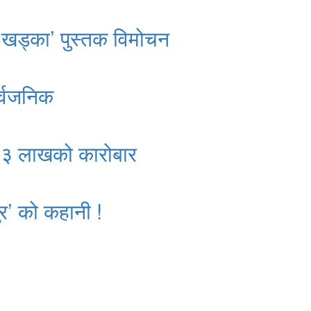
 खड्का’ पुस्तक विमोचन
र्वजनिक
क २३ लाखको कारोबार
र’ को कहानी !