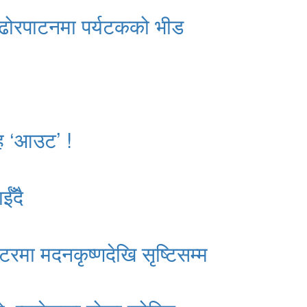
ढोरपाटनमा पर्यटकको भीड
ाह ‘आउट’ !
ईँदै
्टरमा मदनकृष्णदेखि सृष्टिसम्म