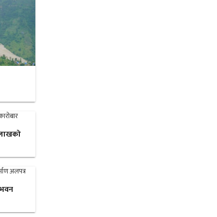
३ लाखको
 भवन