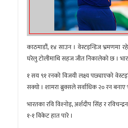
काठमाडौं, १४ साउन । वेस्टइन्डिज भ्रमणमा रह
घरेलु टोलीमाथि सहज जीत निकालेको छ । भारत
१ सय ९१ रनको विजयी लक्ष्य पछ्याएको वेस्टइन
सक्यो । शामरा ब्रुक्सले सर्वाधिक २० रन बन
भारतका रवि विश्‍नोइ, अर्शदीप सिंह र रविचन्द्रन
१-१ विकेट हात पारे ।