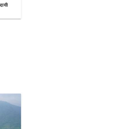
ादायी