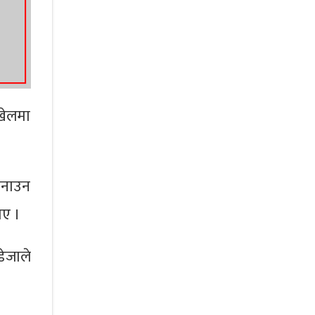
 खेलमा
 बनाउन
ाए ।
डेजाले