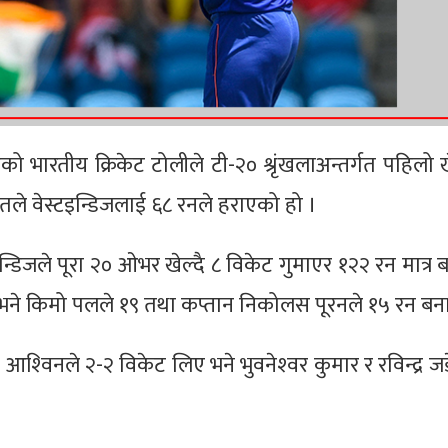
ेको भारतीय क्रिकेट टोलीले टी-२० श्रृंखलाअन्तर्गत पहिलो
ले वेस्टइन्डिजलाई ६८ रनले हराएको हो ।
्डिजले पूरा २० ओभर खेल्दै ८ विकेट गुमाएर १२२ रन मात्र
ाए भने किमो पलले १९ तथा कप्तान निकोलस पूरनले १५ रन बन
 आश्‍विनले २-२ विकेट लिए भने भुवनेश्‍वर कुमार र रविन्द्र ज