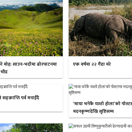
ो मोह: साउन-भदौमा ढोरपाटनमा
एक वर्षमा २२ गैंडा मरे
 भीड
ङ्क्रान्ति पर्व मनाईँदै
‘माया भनेकै यस्तो होला’को पोस्ट
मदनकृष्णदेखि सृष्टिसम्म