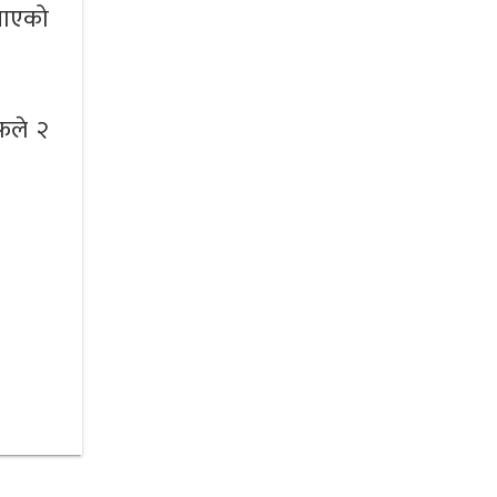
नाएको
ेफले २