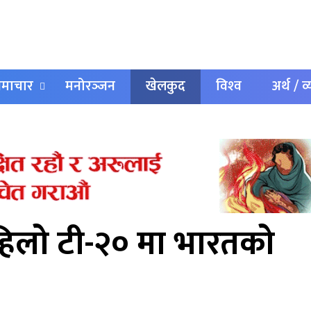
 समाचार
मनोरञ्‍जन
खेलकुद
विश्‍व
अर्थ / व
पहिलो टी-२० मा भारतको