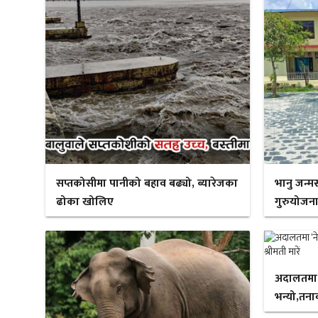
सप्तकोसीमा पानीको बहाव बढ्यो, ब्यारेजका
भानु जन्म
ढोका खोलिए
गुरुयोजना
अदालतमा ‘न
भन्यो,तनाव