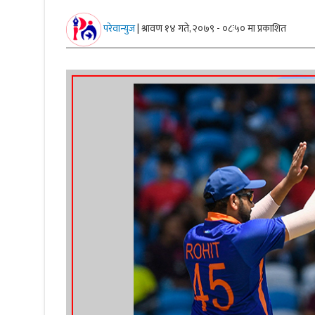
परेवान्युज
|
श्रावण १४ गते, २०७९ - ०८ः५० मा प्रकाशित