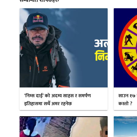
सम्बन्धित शीर्षकहरु
‘निम्स दाई’ को अदम्य साहस र समर्पण
साउन १७ 
इतिहासमा सधैँ अमर रहनेछ
कस्तो ?