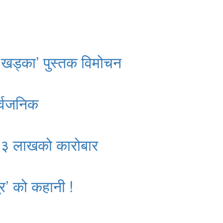
 खड्का’ पुस्तक विमोचन
र्वजनिक
क २३ लाखको कारोबार
र’ को कहानी !