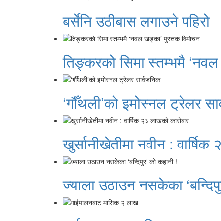
बर्सेनि उठीबास लगाउने पहिरो
तिङ्करको सिमा स्तम्भमै ‘नवल
‘गौँथली’को इमोस्नल ट्रेलर सा
खुर्सानीखेतीमा नवीन : वार्षि
ज्याला उठाउन नसकेका ‘बन्दिपु