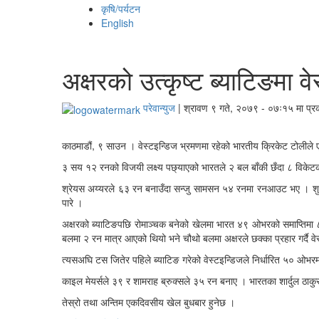
कृषि/पर्यटन
English
अक्षरको उत्कृष्ट ब्याटिङमा 
परेवान्युज
|
श्रावण ९ गते, २०७९ - ०७ः१५ मा प्र
काठमाडौं, ९ साउन । वेस्टइन्डिज भ्रमणमा रहेको भारतीय क्रिकेट टोलीले 
३ सय १२ रनको विजयी लक्ष्य पछ्याएको भारतले २ बल बाँकी छँदा ८ विकेटको 
श्रेयस अय्यरले ६३ रन बनाउँदा सन्जु सामसन ५४ रनमा रनआउट भए । शुभम
पारे ।
अक्षरको ब्याटिङपछि रोमाञ्‍चक बनेको खेलमा भारत ४९ ओभरको समाप्तिम
बलमा २ रन मात्र आएको थियो भने चौथो बलमा अक्षरले छक्का प्रहार गर्दै वेस
त्यसअघि टस जितेर पहिले ब्याटिङ गरेको वेस्टइन्डिजले निर्धारित ५० 
काइल मेयर्सले ३९ र शामराह ब्रुक्सले ३५ रन बनाए । भारतका शार्दुल ठाकु
तेस्रो तथा अन्तिम एकदिवसीय खेल बुधबार हुनेछ ।