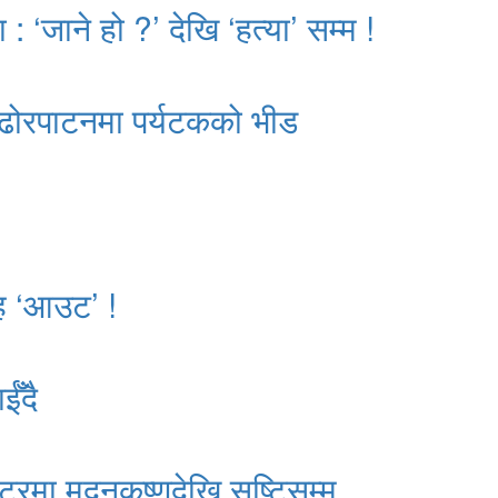
: ‘जाने हो ?’ देखि ‘हत्या’ सम्म !
ढोरपाटनमा पर्यटकको भीड
ाह ‘आउट’ !
ईँदै
्टरमा मदनकृष्णदेखि सृष्टिसम्म