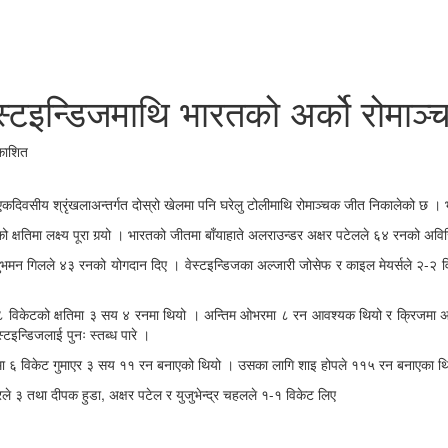
वेस्टइन्डिजमाथि भारतको अर्को रोमाञ
काशित
एकदिवसीय श्रृंखलाअन्तर्गत दोस्रो खेलमा पनि घरेलु टोलीमाथि रोमाञ्‍चक जीत निकालेको छ । 
क्षतिमा लक्ष्य पूरा गर्‍यो । भारतको जीतमा बाँयाहाते अलराउन्डर अक्षर पटेलले ६४ रनको अवि
न गिलले ४३ रनको योगदान दिए । वेस्टइन्डिजका अल्जारी जोसेफ र काइल मेयर्सले २-२ विके
ा ८ विकेटको क्षतिमा ३ सय ४ रनमा थियो । अन्तिम ओभरमा ८ रन आवश्यक थियो र क्रिजमा 
्टइन्डिजलाई पुनः स्तब्ध पारे ।
ओभरमा ६ विकेट गुमाएर ३ सय ११ रन बनाएको थियो । उसका लागि शाइ होपले ११५ रन बनाएका थ
रले ३ तथा दीपक हुडा, अक्षर पटेल र युजुभेन्द्र चहलले १-१ विकेट लिए