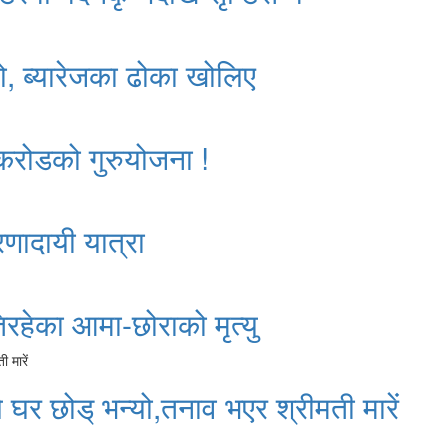
ो, ब्यारेजका ढोका खोलिए
 करोडको गुरुयोजना !
रणादायी यात्रा
रहेका आमा-छोराको मृत्यु
े घर छोड् भन्यो,तनाव भएर श्रीमती मारें