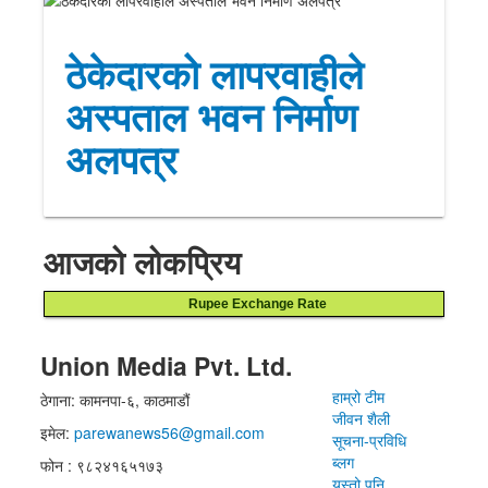
ठेकेदारको लापरवाहीले
अस्पताल भवन निर्माण
अलपत्र
आजको लोकप्रिय
Rupee Exchange Rate
Union Media Pvt. Ltd.
हाम्रो टीम
ठेगाना: कामनपा-६, काठमाडौं
जीवन शैली
इमेल:
parewanews56@gmail.com
सूचना-प्रविधि
ब्लग
फोन : ९८२४१६५१७३
यस्तो पनि