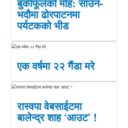
बुकीफूलको मोह: साउन-
भदौमा ढोरपाटनमा
पर्यटकको भीड
एक वर्षमा २२ गैंडा मरे
रास्वपा वेबसाईटमा
बालेन्द्र शाह ‘आउट’ !