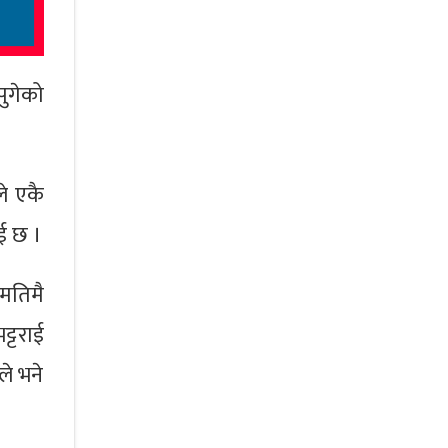
ुगेको
ले एकै
ाई छ ।
हमतिमै
ट्टराई
ले भने