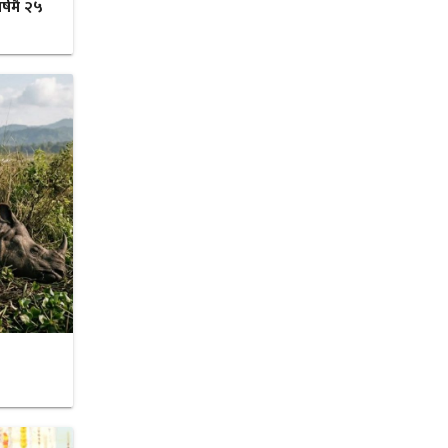
र्षमै २५