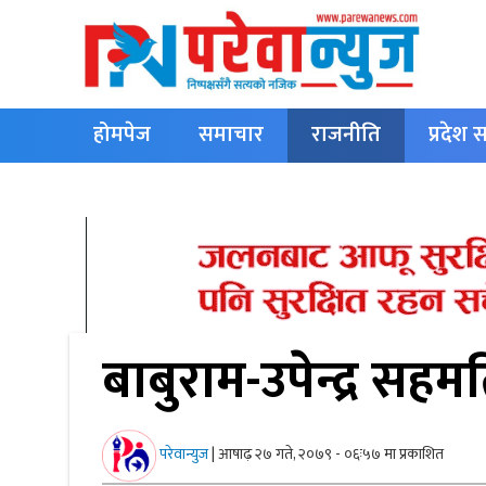
होमपेज
समाचार
राजनीति
प्रदेश
English
बाबुराम-उपेन्द्र सहमत
परेवान्युज
|
आषाढ़ २७ गते, २०७९ - ०६ः५७ मा प्रकाशित