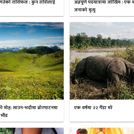
गतेको राशिफल : कुन राशिलाई
अन्नपूर्ण पदयात्रामा जोखिम : एक व
जनाको मृत्यु
ो मोह: साउन-भदौमा ढोरपाटनमा
एक वर्षमा २२ गैंडा मरे
 भीड