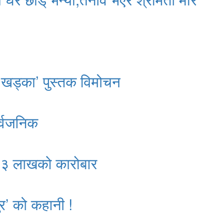
 खड्का’ पुस्तक विमोचन
र्वजनिक
क २३ लाखको कारोबार
र’ को कहानी !