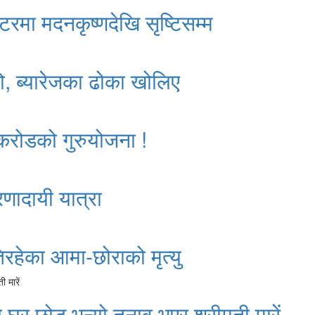
्टरमा मदनकृष्णदेखि सृष्टिसम्म
ो, ब्यारेजका ढोका खोलिए
 करोडको गुरुयोजना !
रणादायी यात्रा
रहेका आमा-छोराको मृत्यु
े घर छोड् भन्यो,तनाव भएर श्रीमती मारें