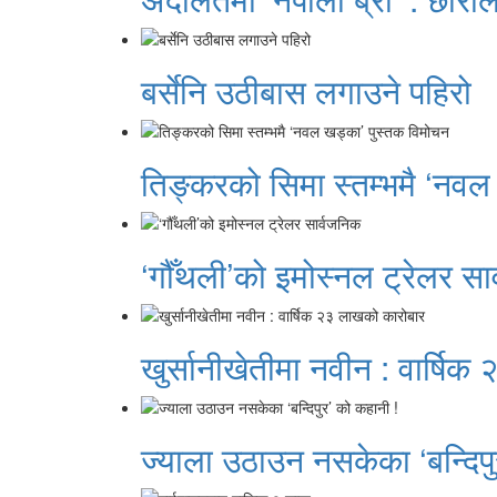
बर्सेनि उठीबास लगाउने पहिरो
तिङ्करको सिमा स्तम्भमै ‘नवल
‘गौँथली’को इमोस्नल ट्रेलर सा
खुर्सानीखेतीमा नवीन : वार्षि
ज्याला उठाउन नसकेका ‘बन्दिपु