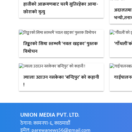
हात्तीको आक्रमणबाट घरमै सुतिरहेका आमा-
अदालतमा ‘न
छोराको मृत्यु
भन्यो,तनाव
तिङ्करको सिमा स्तम्भमै ‘नवल खड्का’ पुस्तक
‘गौँथली’क
विमोचन
ज्याला उठाउन नसकेका ‘बन्दिपुर’ को कहानी
गाईपालन
!
UNION MEDIA PVT. LTD.
ठेगाना: कामनपा-६, काठमाडौं
इमेल:
parewanews56@gmail.com