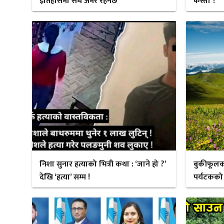
इतिहासमा सधैँ अमर रहनेछ
कस्तो ?
निशा सुनार हत्याको भित्री कथा : ‘जाने हो ?’
बुकीफूलक
देखि ‘हत्या’ सम्म !
पर्यटकको