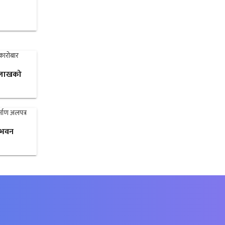
३ लाखको
 भवन