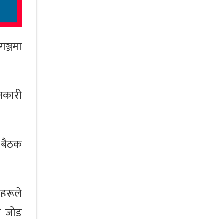
ञ्जमा
ानकारी
 बैठक
ाहरूले
को जोड