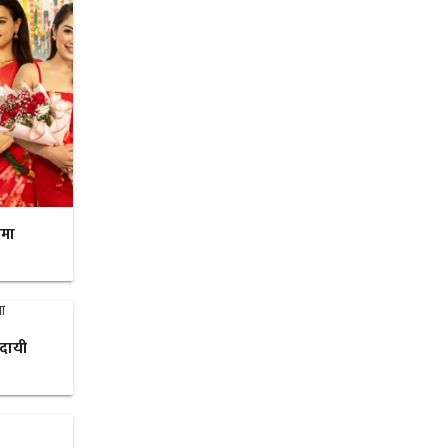
रमा
ादायी