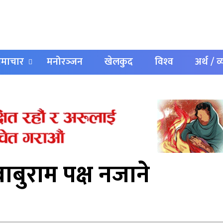
 समाचार
मनोरञ्‍जन
खेलकुद
विश्‍व
अर्थ / व
ाबुराम पक्ष नजाने