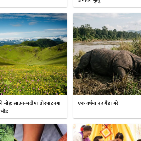
जनाको मृत्यु
ो मोह: साउन-भदौमा ढोरपाटनमा
एक वर्षमा २२ गैंडा मरे
 भीड