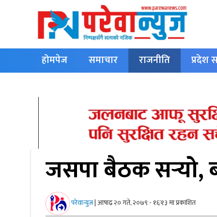
होमपेज
समाचार
राजनीति
प्रदेश
English
जसपा बैठक सर्‍यो, ब
परेवान्युज
|
आषाढ़ २० गते, २०७९ - १६ः१३ मा प्रकाशित