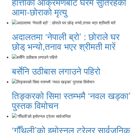
हात्तीको आक्रमणबाट घरमै सुतिरहेका
आमा-छोराको मृत्यु
अदालतमा ‘नेपाली ब्रो’ : छोराले घर
छोड् भन्यो,तनाव भएर श्रीमती मारें
बर्सेनि उठीबास लगाउने पहिरो
तिङ्करको सिमा स्तम्भमै ‘नवल खड्का’
पुस्तक विमोचन
‘गौँथली’को इमोस्नल ट्रेलर सार्वजनिक