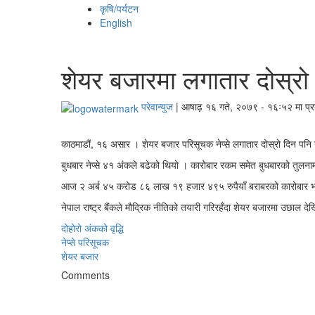
कृषि/पर्यटन
English
शेयर बजारमा लगातार दोस्रो द
परेवान्युज
|
आषाढ़ १६ गते, २०७९ - १६ः५२ मा प्
काठमाडौं, १६ असार । शेयर बजार परिसूचक नेप्से लगातार दोस्रो दिन पनि 
बुधबार नेप्से ४१ अंकले बढेको थियो । कारोबार रकम समेत बुधबारको तुलना
आज २ अर्ब ४५ करोड ८६ लाख १९ हजार ४९५ रुपैयाँ बराबरको कारोबार भ
नेपाल राष्ट्र बैंकले मौद्रिक नीतिको तयारी गरिरहँदा शेयर बजारमा उछाल दे
दोहोरो अंकको वृद्धि
नेप्से परिसूचक
शेयर बजार
Comments