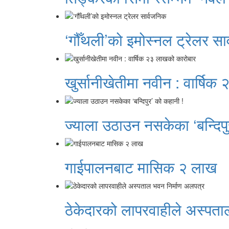
‘गौँथली’को इमोस्नल ट्रेलर सा
खुर्सानीखेतीमा नवीन : वार्षि
ज्याला उठाउन नसकेका ‘बन्दिपु
गाईपालनबाट मासिक २ लाख
ठेकेदारको लापरवाहीले अस्पता