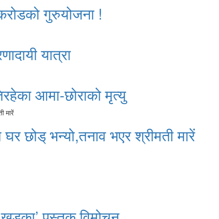
 करोडको गुरुयोजना !
रणादायी यात्रा
रहेका आमा-छोराको मृत्यु
े घर छोड् भन्यो,तनाव भएर श्रीमती मारें
 खड्का’ पुस्तक विमोचन