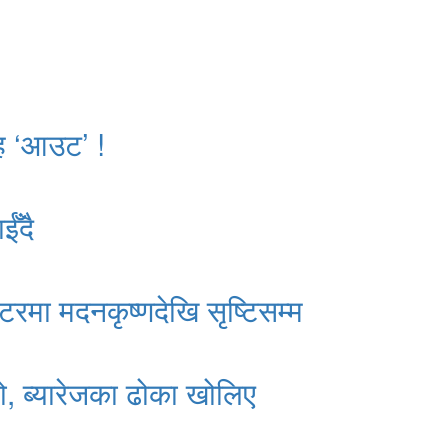
ाह ‘आउट’ !
ईँदै
्टरमा मदनकृष्णदेखि सृष्टिसम्म
ो, ब्यारेजका ढोका खोलिए