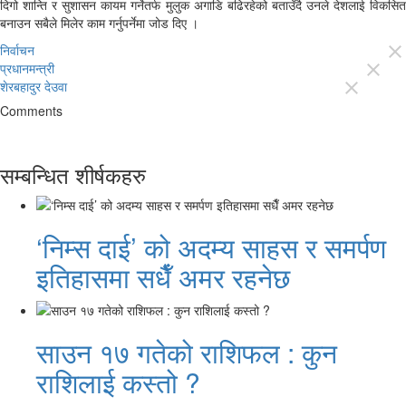
दिगो शान्ति र सुशासन कायम गर्नेतर्फ मुलुक अगाडि बढिरहेको बताउँदै उनले देशलाई विकसित
बनाउन सबैले मिलेर काम गर्नुपर्नेमा जोड दिए ।
निर्वाचन
close
प्रधानमन्त्री
close
शेरबहादुर देउवा
close
Comments
सम्बन्धित शीर्षकहरु
‘निम्स दाई’ को अदम्य साहस र समर्पण
इतिहासमा सधैँ अमर रहनेछ
साउन १७ गतेको राशिफल : कुन
राशिलाई कस्तो ?