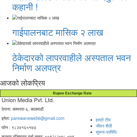
कहानी !
गाईपालनबाट मासिक २ लाख
ठेकेदारको लापरवाहीले अस्पताल भवन
निर्माण अलपत्र
आजको लोकप्रिय
Rupee Exchange Rate
Union Media Pvt. Ltd.
ठेगाना: कामनपा-६, काठमाडौं
इमेल:
parewanews56@gmail.com
हाम्रो टीम
जीवन शैली
फोन : ९८२४१६५१७३
सूचना-प्रविधि
सञ्चार रजिष्ट्रार दर्ता नम्बर: ००१२८/०७८-०७९