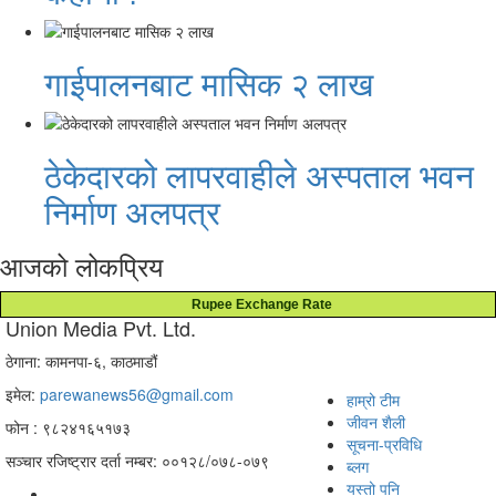
गाईपालनबाट मासिक २ लाख
ठेकेदारको लापरवाहीले अस्पताल भवन
निर्माण अलपत्र
आजको लोकप्रिय
Rupee Exchange Rate
Union Media Pvt. Ltd.
ठेगाना: कामनपा-६, काठमाडौं
इमेल:
parewanews56@gmail.com
हाम्रो टीम
जीवन शैली
फोन : ९८२४१६५१७३
सूचना-प्रविधि
सञ्चार रजिष्ट्रार दर्ता नम्बर: ००१२८/०७८-०७९
ब्लग
यस्तो पनि