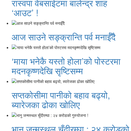
रास्वपा वेबसाईटमा बालेन्द्र शाह
‘आउट’ !
आज साउने सङ्क्रान्ति पर्व मनाईँदै
‘माया भनेकै यस्तो होला’को पोस्टरमा
मदनकृष्णदेखि सृष्टिसम्म
सप्तकोसीमा पानीको बहाव बढ्यो,
ब्यारेजका ढोका खोलिए
भानु जन्मस्थल चुँदीरम्घा : २४ करोडको