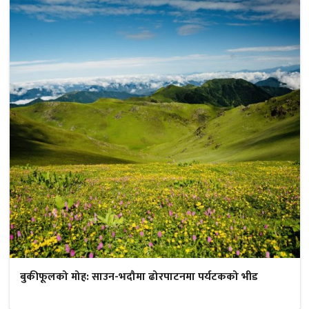
बुकीफूलको मोह: साउन-भदौमा ढोरपाटनमा पर्यटकको भीड