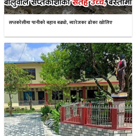
सप्तकोसीमा पानीको बहाव बढ्यो, ब्यारेजका ढोका खोलिए