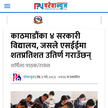
menu
काठमाडौंका ४ सरकारी
विद्यालय, जसले एसईईमा
शतप्रतिशत उतिर्ण गराउँछन्
शर्मिला पाठक/रासस
परेवान्युज
|
जेष्ठ ३ गते, २०८३ - ०९ः२६ मा प्रकाशित