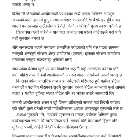
उनको भनाइ छ ।
विशेषगरी जेनजीको आन्दोलनको प्रभावका साथै मनाङ भित्रिने लमजुङ
खण्डको बाटो हिलाम्मे हुनु र स्थलमार्गबाट काठमाडौंदेखि बेँसीसहर हुँदै मनाङ
आउने पर्यटकलाई ठाउँठाउँमा पहिरोले गरेको अवरोध नै मुख्य कारण बनेको छ
। चितवनमा गएको पहिरो र यातायात सञ्चालनमा परेको कठिनाइले गर्दा पनि
यहाँ सुनसान बनेको छ ।
थोरै जनसंख्या भएको मनाङमा आन्तरिक पर्यटकको पनि यस पटक आगमन
नभएको अन्नपूर्ण संरक्षण क्षेत्र आयोजना (एक्याप) इलाका संरक्षण कार्यालय
मनाङका प्रमुख ढकबहादुर भुजेलले बताए ।
चाडपर्वका बेलामा घुम्ने परम्परा विकसित भएसँगै यहाँ आन्तरिक पर्यटक पनि
वर्षा, पहिरो तथा जेनजी आन्दोलनको असरले आउन नसकेको उनको भनाइ छ
। विगतका वर्षमा आन्तरिक तथा बाह्य पर्यटकले भरिभराउ हुने यहाँका होटेल
यसपाली पर्यटकीय मौसमको सुरुमै सुनसान बनेको होटेल व्यवसायी फुर्वा लामाले
बताए । यहाँका बुकिङ भएका होटेल पनि रद्द भएका उनले जानकारी दिए ।
जेनजी आन्दोलनको असर र दुई दिनमा उल्टिएको सत्ताले गर्दा विदेशी पर्यटक
एकै चोटी ह्वात्तै घटेको नासोँ गाउँपालिकाका अध्यक्ष धनबहादुर गुरुङको तर्क छ
। अध्यक्ष गुरुङले भने, “यसवर्ष सुनसान छ मनाङ, पर्यटक भित्रिने मुख्य
प्रवेशद्वारका रूपमा मेरै गाउँपालिका पर्छ, गतवर्ष यति बेला बाटो हिँड्न पनि
मुस्किल पर्थ्यो, अहिले विदेशी पर्यटक देखिएका छैनन् ।”
जिल्लामा भएका कर्मचारी पनि कार्यालय सहयोगीलाई कार्यालय कुर्ने जिम्मेवारी