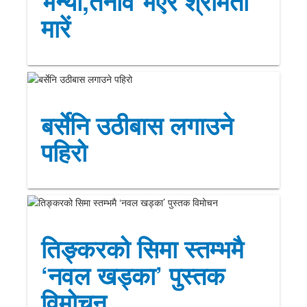
भन्यो,तनाव भएर श्रीमती
मारें
बर्सेनि उठीबास लगाउने
पहिरो
तिङ्करको सिमा स्तम्भमै
‘नवल खड्का’ पुस्तक
विमोचन