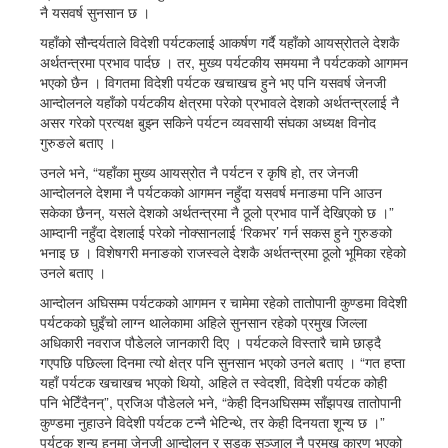
नै यसवर्ष सुनसान छ ।
यहाँको सौन्दर्यताले विदेशी पर्यटकलाई आकर्षण गर्दै यहाँको आयस्रोतले देशकै
अर्थतन्त्रमा प्रभाव पार्दछ । तर, मुख्य पर्यटकीय समयमा नै पर्यटकको आगमन
भएको छैन । विगतमा विदेशी पर्यटक खचाखच हुने भए पनि यसवर्ष जेनजी
आन्दोलनले यहाँको पर्यटकीय क्षेत्रमा परेको प्रभावले देशको अर्थतन्त्रलाई नै
असर गरेको प्रत्यक्ष बुझ्न सकिने पर्यटन व्यवसायी संघका अध्यक्ष विनोद
गुरुङले बताए ।
उनले भने, “यहाँका मुख्य आयस्रोत नै पर्यटन र कृषि हो, तर जेनजी
आन्दोलनले देशमा नै पर्यटकको आगमन नहुँदा यसवर्ष मनाङमा पनि आउन
सकेका छैनन्, यसले देशको अर्थतन्त्रमा नै ठूलो प्रभाव पार्ने देखिएको छ ।”
आम्दानी नहुँदा देशलाई परेको नोक्सानलाई ‘रिकभर’ गर्न सकस हुने गुरुङको
भनाइ छ । विशेषगरी मनाङको राजस्वले देशकै अर्थतन्त्रमा ठूलो भूमिका रहेको
उनले बताए ।
आन्दोलन अघिसम्म पर्यटकको आगमन र चामेमा रहेको तातोपानी कुण्डमा विदेशी
पर्यटकको घुइँचो लाग्न थालेकामा अहिले सुनसान रहेको प्रमुख जिल्ला
अधिकारी नवराज पौडेलले जानकारी दिए । पर्यटकले विस्तारै चामे छाड्दै
गएपछि पछिल्ला दिनमा त्यो क्षेत्र पनि सुनसान भएको उनले बताए । “गत हप्ता
यहाँ पर्यटक खचाखच भएको थियो, अहिले त स्वेदशी, विदेशी पर्यटक कोही
पनि भेटिँदैनन्”, प्रजिअ पौडेलले भने, “केही दिनअघिसम्म साँझपख तातोपानी
कुण्डमा नुहाउने विदेशी पर्यटक टन्नै भेटिन्थे, तर केही दिनयता शून्य छ ।”
पर्यटक शून्य हुनुमा जेनजी आन्दोलन र सडक सञ्जाल नै प्रमुख कारण भएको