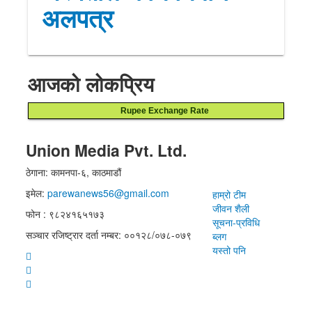
अलपत्र
आजको लोकप्रिय
Rupee Exchange Rate
Union Media Pvt. Ltd.
ठेगाना: कामनपा-६, काठमाडौं
इमेल:
parewanews56@gmail.com
हाम्रो टीम
जीवन शैली
फोन : ९८२४१६५१७३
सूचना-प्रविधि
सञ्चार रजिष्ट्रार दर्ता नम्बर: ००१२८/०७८-०७९
ब्लग
यस्तो पनि