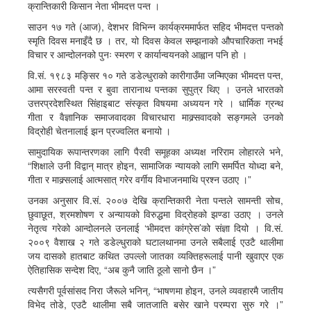
क्रान्तिकारी किसान नेता भीमदत्त पन्त ।
साउन १७ गते (आज), देशभर विभिन्न कार्यक्रममार्फत सहिद भीमदत्त पन्तको
स्मृति दिवस मनाइँदै छ । तर, यो दिवस केवल सम्झनाको औपचारिकता नभई
विचार र आन्दोलनको पुनः स्मरण र कार्यान्वयनको आह्वान पनि हो ।
वि.सं. १९८३ मङ्सिर १० गते डडेल्धुराको कारीगाउँमा जन्मिएका भीमदत्त पन्त,
आमा सरस्वती पन्त र बुवा तारानाथ पन्तका सुपुत्र थिए । उनले भारतको
उत्तरप्रदेशस्थित सिंहाइबाट संस्कृत विषयमा अध्ययन गरे । धार्मिक ग्रन्थ
गीता र वैज्ञानिक समाजवादका विचारधारा माक्र्सवादको सङ्गमले उनको
विद्रोही चेतनालाई झन प्रज्वलित बनायो ।
सामुदायिक रूपान्तरणका लागि पैरवी समूहका अध्यक्ष नरिराम लोहारले भने,
“शिक्षाले उनी विद्वान् मात्र होइन, सामाजिक न्यायको लागि समर्पित योध्दा बने,
गीता र माक्र्सलाई आत्मसात् गरेर वर्गीय विभाजनमाथि प्रश्न उठाए ।”
उनका अनुसार वि.सं. २००७ देखि क्रान्तिकारी नेता पन्तले सामन्ती सोच,
छुवाछूत, श्रमशोषण र अन्यायको विरुद्धमा विद्रोहको झण्डा उठाए । उनले
नेतृत्व गरेको आन्दोलनले उनलाई ‘भीमदत्त कांग्रेस’को संज्ञा दियो । वि.सं.
२००९ वैशाख २ गते डडेल्धुराको घटालथानमा उनले सबैलाई एउटै थालीमा
जय दासको हातबाट कथित उपल्लो जातका व्यक्तिहरूलाई पानी खुवाएर एक
ऐतिहासिक सन्देश दिए, “अब कुनै जाति ठूलो सानो छैन ।”
त्यसैगरी पूर्वसांसद निरा जैरूले भनिन्, “भाषणमा होइन, उनले व्यवहारमै जातीय
विभेद तोडे, एउटै थालीमा सबै जातजाति बसेर खाने परम्परा सुरु गरे ।”