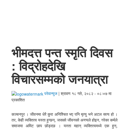
अर्थ / व्यापार
स्वास्थ्य
कृषि/पर्यटन
English
भीमदत्त पन्त स्मृति दिवस
: विद्रोहदेखि
विचारसम्मको जनयात्रा
परेवान्युज
|
श्रावण १८ गते, २०८२ - ०८ः०७ मा
प्रकाशित
कञ्चनपुर । जीवनमा धेरै कुरा अनिश्चित भए पनि मृत्यु भने अटल सत्य हो ।
तर, केही व्यक्तित्व यस्ता हुन्छन्, जसको जीवनको अन्त्यले होइन, गरेका कर्मले
समाजमा अमिट छाप छोड्दछ । यस्ता महान् व्यक्तित्वमध्ये एक हुन्,