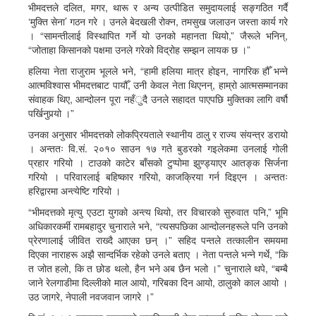
भीमदत्तले दलित, मगर, थारू र अन्य उत्पीडित समुदायलाई सङ्गठित गर्दै
‘मुक्ति सेना’ गठन गरे । उनले बेदखली रोक्न, तमसुख जलाउन जस्ता कार्य गरे
। “सामन्तीलाई विस्थापित गर्ने यो उनको महानता थियो,” जैरूले भनिन्,
“जोताहा किसानको पक्षमा उनले गरेको विद्रोह सम्झन लायक छ ।”
हलिया नेता राजुराम भूलले भने, “हामी हलिया मात्र होइन, नागरिक हौँ भन्ने
आत्मविश्वास भीमदत्तबाट पायौँ, उनी केवल नेता थिएनन्, हाम्रो आत्मसम्मानका
संवाहक थिए, आन्दोलन पूरा नहँुदै उनले सहादत पाएपछि मुक्तिका लागि वर्षौ
पर्खिनुपर्‍यो ।”
उनका अनुसार भीमदत्तको लोकप्रियताले स्थानीय ठालु र राज्य संयन्त्र डरायो
। अन्ततः वि.सं. २०१० साउन १७ गते बुडरको गइलेकमा उनलाई गोली
प्रहार गरियो । टाउको काटेर बाँसको टुप्पोमा झुण्ड्याएर आतङ्क सिर्जना
गरियो । परिवारलाई बहिष्कार गरियो, काजक्रिया गर्न दिइएन । अन्ततः
हरिद्वारमा अन्त्येष्टि गरियो ।
“भीमदत्तको मृत्यु एउटा युगको अन्त्य थियो, तर विचारको सुरुवात पनि,” भूमि
अधिकारकर्मी रामबहादुर चुनाराले भने, “त्यसपछिका आन्दोलनहरूले पनि उनको
प्रेरणालाई जीवित राख्दै आएका छन् ।” सहिद पन्तले तत्कालीन समयमा
दिएका नाराहरू अझै सान्दर्भिक रहेको उनले बताए । नेता पन्तले भन्ने गर्थे, “कि
त जोत हलो, कि त छोड थलो, हैन भने अब छैन भलो ।” चुनाराले थपे, “बम्बै
जाने रेलगाडीमा दिल्लीको माल आयो, गरिबका दिन आयो, ठालुको काल आयो ।
उठ जागरे, नेपाली नवजवान जागरे ।”