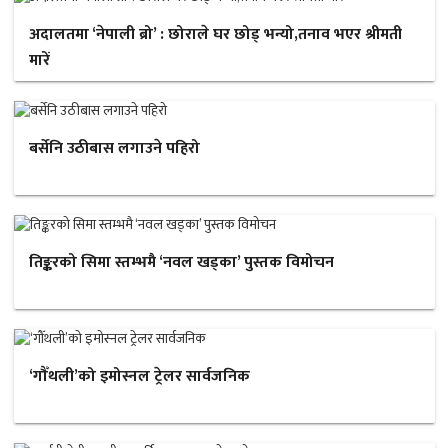
अदालतमा ‘नेपाली ब्रो’ : छोराले घर छोड् भन्यो,तनाव भएर श्रीमती
मारें
बर्सेनि उठीबास लगाउने पहिरो
तिङ्करको सिमा स्तम्भमै ‘नवल खड्का’ पुस्तक विमोचन
‘गौँथली’को इमोस्नल ट्रेलर सार्वजनिक