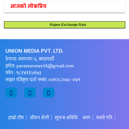
आजको लोकप्रिय
Rupee Exchange Rate
UNION MEDIA PVT. LTD.
ठेगाना: कामनपा-६, काठमाडौं
इमेल:
parewanews56@gmail.com
फोन : ९८२४१६५१७३
सञ्चार रजिष्ट्रार दर्ता नम्बर: ००१२८/०७८-०७९
हाम्रो टीम
जीवन शैली
सूचना-प्रविधि
ब्लग
यस्तो पनि