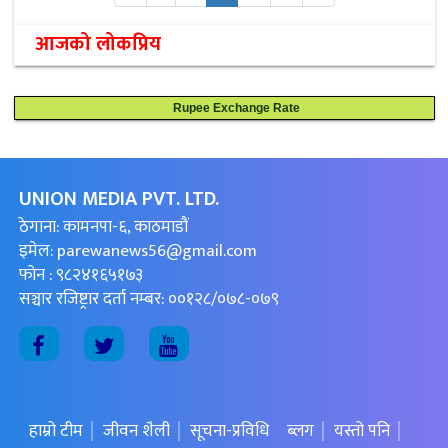
आजको लोकप्रिय
Rupee Exchange Rate
UNION MEDIA PVT. LTD.
ठेगाना: कामनपा-६, काठमाडौं
इमेल:
parewanews56@gmail.com
फोन : ९८२४१६५१७३
सञ्चार रजिष्ट्रार दर्ता नम्बर: ००१२८/०७८-०७९
हाम्रो टीम
जीवन शैली
सूचना-प्रविधि
ब्लग
यस्तो पनि