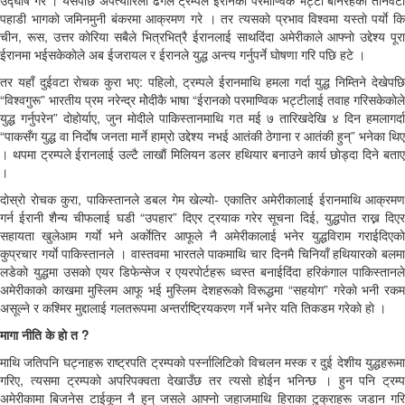
पहाडी भागकाे जमिनमुनी बंकरमा आक्रमण गरे । तर त्यसकाे प्रभाव विश्वमा यस्ताे पर्याे कि
चीन, रूस, उत्तर काेरिया सबैले भित्रभित्रै ईरानलाई साथदिंदा अमेरीकाले आफ्नाे उद्देश्य पूरा
ईरानमा भईसकेकाेले अब ईजरायल र ईरानले युद्ध अन्त्य गर्नुपर्ने घाेषणा गरि पछि हटे ।
तर यहाँ दुईवटा राेचक कुरा भए: पहिलाे, ट्रम्पले ईरानमाथि हमला गर्दा युद्ध निम्तिने देखेपछि
“विश्वगुरू” भारतीय प्रम नरेन्द्र माेेदीकै भाषा “ईरानकाे परमाण्विक भट्टीलाई तवाह गरिसकेकाेले
युद्ध गर्नुपरेन” दाेहाेर्याए, जुन माेदीले पाकिस्तानमाथि गत मई ७ तारिखदेखि ४ दिन हमलागर्दा
“पाकसँग युद्ध वा निर्दाेष जनता मार्ने हाम्राे उद्देश्य नभई आतंकी ठेगाना र आतंकी हुन्” भनेका थिए
। थपमा ट्रम्पले ईरानलाई उल्टै लाखाैं मिलियन डलर हथियार बनाउने कार्य छाेड्दा दिने बताए
।
दाेस्राे राेचक कुरा, पाकिस्तानले डबल गेम खेल्याे- एकातिर अमेरीकालाई ईरानमाथि आक्रमण
गर्न ईरानी शैन्य चीफलाई घडी “उपहार” दिएर ट्रयाक गरेर सूचना दिई, युद्धपाेत राख्न दिएर
सहायता खुलेआम गर्याे भने अर्काेतिर आफूले नै अमेरीकालाई भनेर युद्धविराम गराईदिएकाे
कुप्रचार गर्याे पाकिस्तानले । वास्तवमा भारतले पाकमाथि चार दिनमै चिनियाँ हथियारकाे बलमा
लडेकाे युद्धमा उसकाे एयर डिफेन्सेज र एयरपाेर्टहरू ध्वस्त बनाईदिंदा हरिकंगाल पाकिस्तानले
अमेरीकाकाे काखमा मुस्लिम आफू भई मुस्लिम देशहरूकाे विरूद्धमा “सहयाेग” गरेकाे भनी रकम
असूल्ने र कश्मिर मुद्दालाई गलतरूपमा अन्तर्राष्ट्रियकरण गर्ने भनेर यति तिकडम गरेकाे हाे ।
मागा नीति के हाे त ?
माथि जतिपनि घट्नाहरू राष्ट्रपति ट्रम्पकाे पर्स्नालिटिकाे विचलन मस्क र दुई देशीय युद्धहरूमा
गरिए, त्यसमा ट्रम्पकाे अपरिपक्वता देखाउँछ तर त्यसाे हाेईन भनिन्छ । हुन पनि ट्रम्प
अमेरीकामा बिजनेस टाईकून नै हुन् जसले आफ्नाे जहाजमाथि हिराका टुक्राहरू जडान गरि