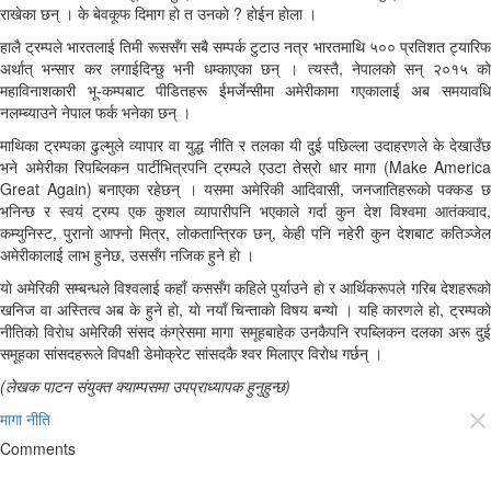
राखेका छन् । के बेवकूफ दिमाग हाे त उनकाे ? हाेईन हाेला ।
हालै ट्रम्पले भारतलाई तिमी रूससँग सबै सम्पर्क टुटाउ नत्र भारतमाथि ५०० प्रतिशत ट्यारिफ
अर्थात् भन्सार कर लगाईदिन्छु भनी धम्काएका छन् । त्यस्तै, नेपालकाे सन् २०१५ काे
महाविनाशकारी भू-कम्पबाट पीडितहरू ईमर्जेन्सीमा अमेरीकामा गएकालाई अब समयावधि
नलम्ब्याउने नेपाल फर्क भनेका छन् ।
माथिका ट्रम्पका ढुल्मुले व्यापार वा युद्ध नीति र तलका यी दुई पछिल्ला उदाहरणले के देखाउँछ
भने अमेरीका रिपब्लिकन पार्टीभित्रपनि ट्रम्पले एउटा तेस्राे धार मागा (Make America
Great Again) बनाएका रहेछन् । यसमा अमेरिकी आदिवासी, जनजातिहरूकाे पक्कड छ
भनिन्छ र स्वयं ट्रम्प एक कुशल व्यापारीपनि भएकाले गर्दा कुन देश विश्वमा आतंकवाद,
कम्युनिस्ट, पुरानाे आफ्नाे मित्र, लाेकतान्त्रिक छन्, केही पनि नहेरी कुन देशबाट कतिञ्जेल
अमेरीकालाई लाभ हुनेछ, उससँग नजिक हुने हाे ।
याे अमेरिकी सम्बन्धले विश्वलाई कहाँ कससँग कहिले पुर्याउने हाे र आर्थिकरूपले गरिब देशहरूकाे
खनिज वा अस्तित्व अब के हुने हाे, याे नयाँ चिन्ताकाे विषय बन्याे । यहि कारणले हाे, ट्रम्पकाे
नीतिकाे विराेध अमेरिकी संसद कंग्रेसमा मागा समूहबाहेक उनकैपनि रपब्लिकन दलका अरू दुई
समूहका सांसदहरूले विपक्षी डेमाेक्रेट सांसदकै श्वर मिलाएर विराेध गर्छन् ।
(लेखक पाटन संयुक्त क्याम्पसमा उपप्राध्यापक हुनुहुन्छ)
मागा नीति
close
Comments