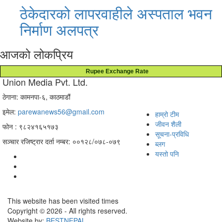
ठेकेदारको लापरवाहीले अस्पताल भवन
निर्माण अलपत्र
आजको लोकप्रिय
Rupee Exchange Rate
Union Media Pvt. Ltd.
ठेगाना: कामनपा-६, काठमाडौं
इमेल:
parewanews56@gmail.com
हाम्रो टीम
जीवन शैली
फोन : ९८२४१६५१७३
सूचना-प्रविधि
सञ्चार रजिष्ट्रार दर्ता नम्बर: ००१२८/०७८-०७९
ब्लग
यस्तो पनि
This website has been visited
times
Copyright © 2026 - All rights reserved.
Website by:
BESTNEPAL