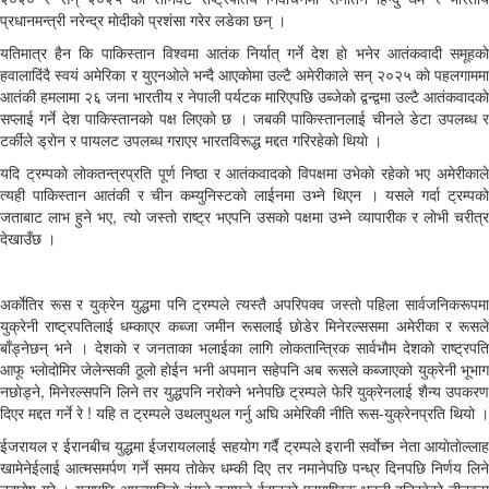
प्रधानमन्त्री नरेन्द्र माेदीकाे प्रशंसा गरेर लडेका छन् ।
यतिमात्र हैन कि पाकिस्तान विश्वमा आतंक निर्यात् गर्ने देश हाे भनेर आतंकवादी समूहकाे
हवालादिंदै स्वयं अमेरिका र युएनओले भन्दै आएकाेमा उल्टै अमेरीकाले सन् २०२५ काे पहलगाममा
आतंकी हमलामा २६ जना भारतीय र नेपाली पर्यटक मारिएपछि उब्जेकाे द्वन्द्वमा उल्टै आतंकवादकाे
सप्लाई गर्ने देश पाकिस्तानकाे पक्ष लिएकाे छ । जबकी पाकिस्तानलाई चीनले डेटा उपलब्ध र
टर्कीले ड्राेन र पायलट उपलब्ध गराएर भारतविरूद्ध मद्दत गरिरहेकाे थियाे ।
यदि ट्रम्पकाे लाेकतन्त्रप्रति पूर्ण निष्ठा र आतंकवादकाे विपक्षमा उभेकाे रहेकाे भए अमेरीकाले
त्यही पाकिस्तान आतंकी र चीन कम्युनिस्टकाे लाईनमा उभ्ने थिएन । यसले गर्दा ट्रम्पकाे
जताबाट लाभ हुने भए, त्याे जस्ताे राष्ट्र भएपनि उसकाे पक्षमा उभ्ने व्यापारीक र लाेभी चरीत्र
देखाउँछ ।
अर्काेतिर रूस र युक्रेन युद्धमा पनि ट्रम्पले त्यस्तै अपरिपक्व जस्ताे पहिला सार्वजनिकरूपमा
युक्रेनी राष्ट्रपतिलाई धम्काएर कब्जा जमीन रूसलाई छाेडेर मिनेरल्ससमा अमेरीका र रूसले
बाँड्नेछन् भने । देशकाे र जनताका भलाईका लागि लाेकतान्त्रिक सार्वभाैम देशकाे राष्ट्रपति
आफू भ्लाेदाेमिर जेलेन्सकी ठूलाे हाेईन भनी अपमान सहेपनि अब रूसले कब्जाएकाे युक्रेनी भूभाग
नछाेड्ने, मिनेरल्सपनि लिने तर युद्धपनि नराेक्ने भनेपछि ट्रम्पले फेरि युक्रेनलाई शैन्य उपकरण
दिएर मद्दत गर्ने रे ! यहि त ट्रम्पले उथलपुथल गर्नु अघि अमेरिकी नीति रूस-युक्रेनप्रति थियाे ।
ईजरायल र ईरानबीच युद्धमा ईजरायललाई सहयाेग गर्दै ट्रम्पले इरानी सर्वाेच्न नेता आयाेताेल्लाह
खामेनेईलाई आत्मसमर्पण गर्ने समय ताेकेर धम्की दिए तर नमानेपछि पन्ध्र दिनपछि निर्णय लिने
उद्घाेष गरे । यसपछि अपत्यारिलाे ढंगले ट्रम्पले ईरानकाे परमाण्विक भट्टी बनिरहेकाे तीनवटा