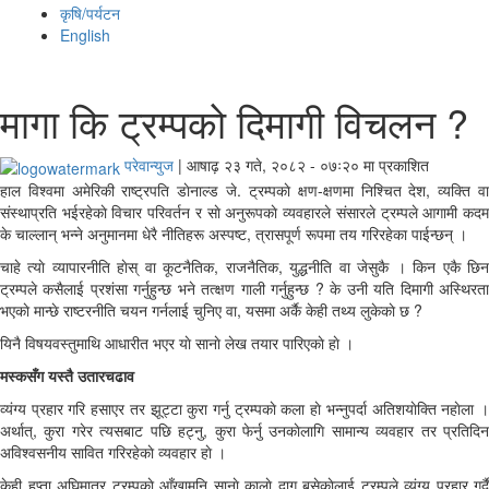
कृषि/पर्यटन
English
मागा कि ट्रम्पकाे दिमागी विचलन ?
परेवान्युज
|
आषाढ़ २३ गते, २०८२ - ०७ः२० मा प्रकाशित
हाल विश्वमा अमेरिकी राष्ट्रपति डाेनाल्ड जे. ट्रम्पकाे क्षण-क्षणमा निश्चित देश, व्यक्ति वा
संस्थाप्रति भईरहेकाे विचार परिवर्तन र साे अनुरूपकाे व्यवहारले संसारले ट्रम्पले आगामी कदम
के चाल्लान् भन्ने अनुमानमा धेरै नीतिहरू अस्पष्ट, त्रासपूर्ण रूपमा तय गरिरहेका पाईन्छन् ।
चाहे त्याे व्यापारनीति हाेस् वा कूटनैतिक, राजनैतिक, युद्धनीति वा जेसुकै । किन एकै छिन
ट्रम्पले कसैलाई प्रशंसा गर्नुहुन्छ भने तत्क्षण गाली गर्नुहुन्छ ? के उनी यति दिमागी अस्थिरता
भएकाे मान्छे राष्टरनीति चयन गर्नलाई चुनिए वा, यसमा अर्कै केही तथ्य लुकेकाे छ ?
यिनै विषयवस्तुमाथि आधारीत भएर याे सानाे लेख तयार पारिएकाे हाे ।
मस्कसँग यस्तै उतारचढाव
व्यंग्य प्रहार गरि हसाएर तर झूट्टा कुरा गर्नु ट्रम्पकाे कला हाे भन्नुपर्दा अतिशयाेक्ति नहाेला ।
अर्थात्, कुरा गरेर त्यसबाट पछि हट्नु, कुरा फेर्नु उनकाेलागि सामान्य व्यवहार तर प्रतिदिन
अविश्वसनीय सावित गरिरहेकाे व्यवहार हाे ।
केही हप्ता अघिमात्र ट्रम्पकाे आँखामुनि सानाे कालाे दाग बसेकाेलाई ट्रम्पले व्यंग्य प्रहार गर्दै