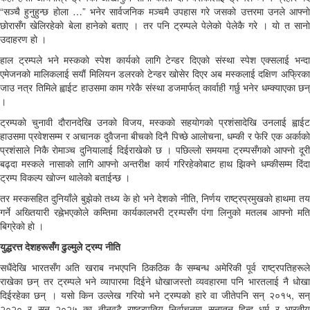
“सञ्चै हुनुहुन्छ हाेला …” भनेर सार्वजनिक मञ्चमै उपहास गरे जसकाे उत्तरमा उनले आफ्नाे
छाेरासँग खेलिरहेकाे बेला हानेकाे बताए । तर पनि ट्रम्पले पेलेकाे पेलेकै गरे । याे त सानाे
उदाहरण हाे ।
हाल ट्रम्पले भने मस्ककाे स्पेश कार्यकाे लागि टेन्डर दिएकाे संस्था स्पेश एक्सलाई भन्दा
एमेजनकाे मालिकलाई सयाैं मिलियन डलरकाे टेन्डर खाेसेर दिएर अब मस्कलाई दक्षिण अफ्रिका
जाउ नत्र तिमिले ह्वाईट हाउसमा काम गरेकै संस्था डजमार्फत् कार्वाही गर्छु भनेर धम्क्याएका छन्
।
ट्रम्पकाे चुनावी दाैरानदेखि उनकाे विजय, मस्ककाे सहयाेगकाे प्रशंसादेखि उनलाई ह्वाईट
हाउसमा प्रवेशसम्म र अचानक दुवैजना बीचकाे दिनै पिच्छे आलाेचना, धम्की र फेरि एक अर्काकाे
प्रशंसाले निकै राेमाञ्च दुनियालाई दिईराखेकाे छ । पछिल्लाे समयमा ट्रम्पसँगकाे आफ्नाे दूरी
बढ्दा मस्कले नासाकाे लागि आफ्नाे अन्तरीक्ष कार्य गरिरहेकाेबाट हाथ झिक्ने धम्कीसम्म दिंदा
ट्रम्प विकल्प खाेज्न थालेकाे बताईन्छ ।
तर मस्कसहित दुनियाँले बुझेकाे तथ्य के हाे भने देशकाे नीति, निर्णय राष्ट्रप्रमुखकाे हाथमा तय
गर्ने अख्तियारी रह्नेभएकाेले कम्तिमा कार्यकालभरी ट्रम्पसँग पंगा लिनुकाे मतलब आफ्नाे मति
बिग्रेकाे हाे ।
युद्धरत्त देशहरूसँग ढुल्मुले ट्रम्प नीति
सधैंदेखि भारतसँग अति खराब नभएपनि ठिकठिक कै सम्बन्ध अमेरिकी पूर्व राष्ट्रपतिहरूले
राखेका छन् तर ट्रम्पले भने व्यापारमा दिईने धाेखाजस्ताे व्यवहारमा पनि भारतलाई नै धाेखा
दिईरहेका छन् । यसाे किन उल्लेख गरियाे भने ट्रम्पकाे हारे वा जीतेपनि सन् २०१५, सन्
२०२० र सन् २०२५ का तीनवटै राष्ट्रपतिय निर्वाचनमा सनातन हिन्दु धर्म र भारतीय