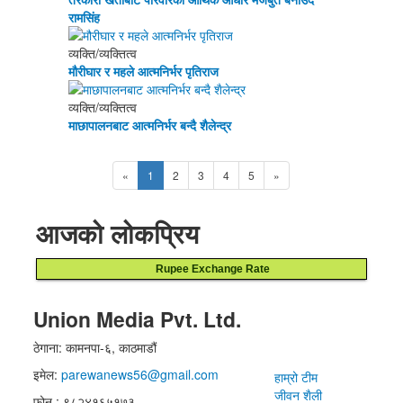
रामसिंह
व्यक्ति/व्यक्तित्व
मौरीघार र महले आत्मनिर्भर पृतिराज
व्यक्ति/व्यक्तित्व
माछापालनबाट आत्मनिर्भर बन्दै शैलेन्द्र
«
1
2
3
4
5
»
आजको लोकप्रिय
Rupee Exchange Rate
Union Media Pvt. Ltd.
ठेगाना: कामनपा-६, काठमाडौं
इमेल:
parewanews56@gmail.com
हाम्रो टीम
जीवन शैली
फोन : ९८२४१६५१७३