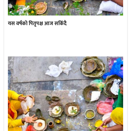
यस वर्षको पितृपक्ष आज सकिँदै